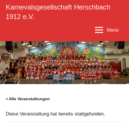
Zum
Karnevalsgesellschaft Herschbach
Inhalt
1912 e.V.
springen
Menü
« Alle Veranstaltungen
Diese Veranstaltung hat bereits stattgefunden.