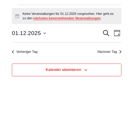
Veranstaltungen
Keine Veranstaltungen für 01.12.2025 vorgesehen. Hier geht es
Hinweis
zu den
nächsten bevorstehenden Veranstaltungen
.
für
01.12.2025
Vera
Veranst
Suche
01.12.2025
Tag
Datum
Ansi
Suche
wählen.
Navig
Vorheriger Tag
Nächster Tag
und
Ansichte
Kalender abonnieren
Navigat