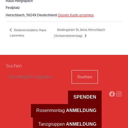
Haus Hergispach
Festplatz
Herschbach
,
56249
Deutschland
Google Karte anzeigen
Kindergarten St. Anna Herschbach
Seniorenresidenz Haus
Laurentius
(Schwerdonnerstag)
Suchen
Suchen
Faceb
Ins
SPENDEN
Rosenmontag
ANMELDUNG
Tanzgruppen
ANMELDUNG