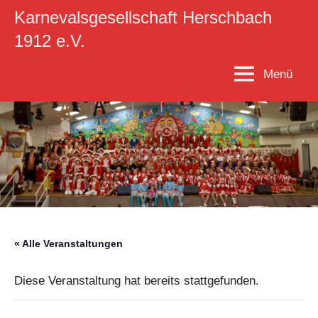
Zum
Karnevalsgesellschaft Herschbach
Inhalt
1912 e.V.
springen
Menü
« Alle Veranstaltungen
Diese Veranstaltung hat bereits stattgefunden.